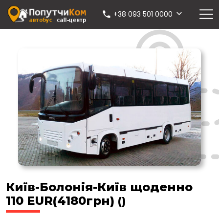
+38 093 501 0000
Київ-Болонія-Київ щоденно
110 EUR(4180грн)
()