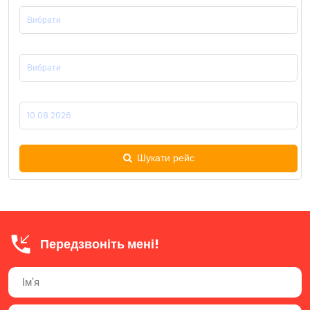
Місце Прибуття:
Дата Відправлення:
Шукати рейс
Передзвоніть мені!