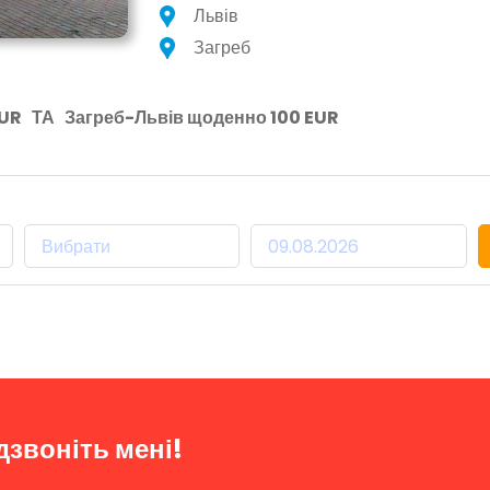
Львів
Загреб
EUR
ТА
Загреб-Львів щоденно 100 EUR
Місце Прибуття:
Дата Відправлення:
дзвоніть мені!