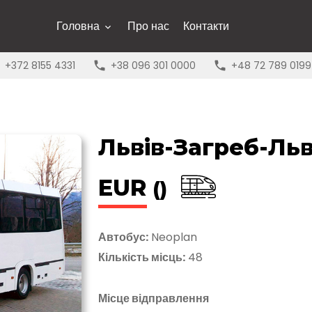
Головна
Про нас
Контакти
+372 8155 4331
+38 096 301 0000
+48 72 789 0199
Львів-Загреб-Ль
EUR
()
Автобус:
Neoplan
Кількість місць:
48
Місце відправлення