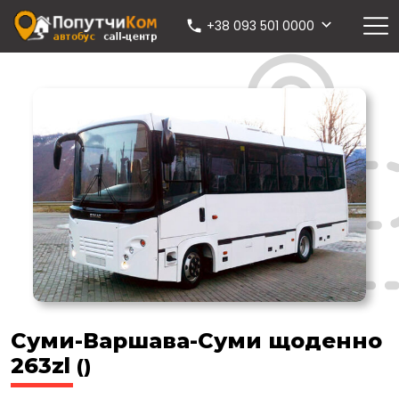
+38 093 501 0000
Суми-Варшава-Суми щоденно
263zl
()