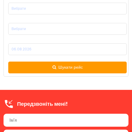
Місце Прибуття:
Дата Відправлення:
Шукати рейс
Передзвоніть мені!