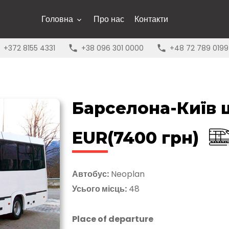
Головна
Про нас
Контакти
+372 8155 4331
+38 096 301 0000
+48 72 789 0199
Барселона-Київ 
EUR(7400 грн)
Автобус:
Neoplan
Усього місць:
48
Place of departure