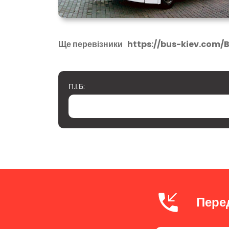
Ще перевізники
https://bus-kiev.com/
П.І.Б:
Пере