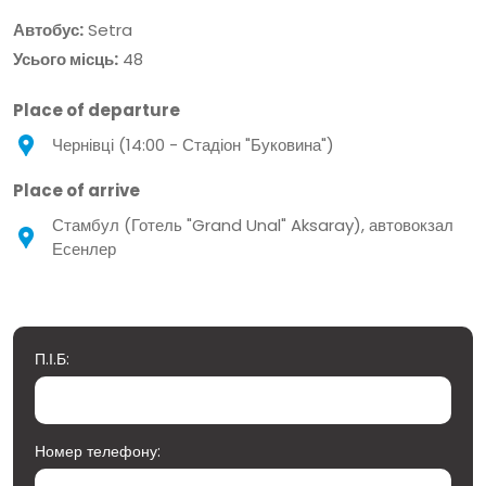
Автобус:
Setra
Усього місць:
48
Place of departure
Чернівці (14:00 - Стадіон "Буковина")
Place of arrive
Стамбул (Готель "Grand Unal" Aksaray), автовокзал
Есенлер
П.І.Б:
Номер телефону: