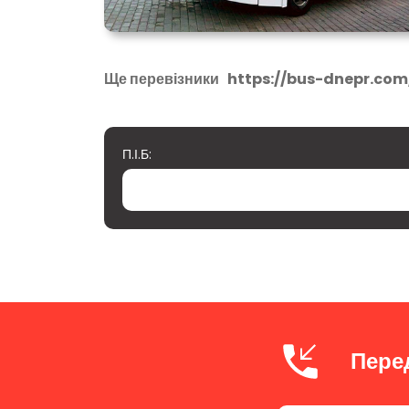
Ще перевізники
https://bus-dnepr.co
П.І.Б:
Пере