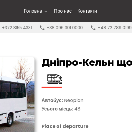
Головна
Про нас
Контакти
+372 8155 4331
+38 096 301 0000
+48 72 789 0199
Дніпро-Кельн що
Автобус:
Neoplan
Усього місць:
48
Place of departure