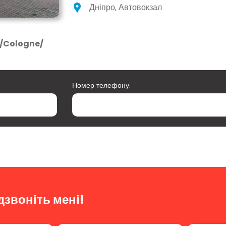
Дніпро, Автовокзал
m/Cologne/
Номер телефону:
дзвоніть мені!