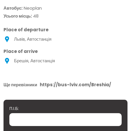
Автобус:
Neoplan
Усього місць:
48
Place of departure
Львів, Автостанція
Place of arrive
Брешія, Автостанція
Ще перевізники
https://bus-lviv.com/Breshia/
П.І.Б: