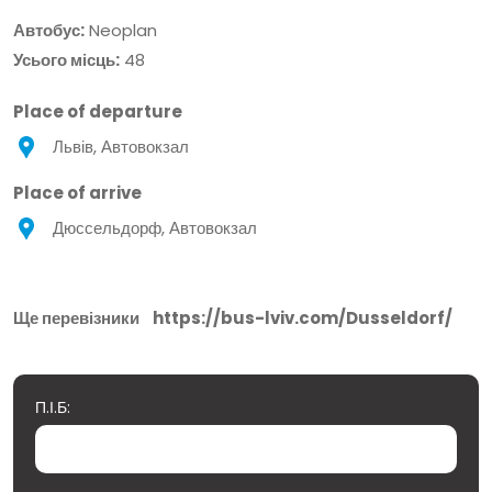
Автобус:
Neoplan
Усього місць:
48
Place of departure
Львів, Автовокзал
Place of arrive
Дюссельдорф, Автовокзал
Ще перевізники
https://bus-lviv.com/Dusseldorf/
П.І.Б: