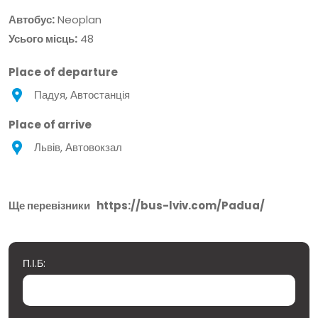
Автобус:
Neoplan
Усього місць:
48
Place of departure
Падуя, Автостанція
Place of arrive
Львів, Автовокзал
Ще перевізники
https://bus-lviv.com/Padua/
П.І.Б: