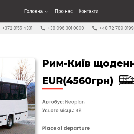
Головна
Про нас
Контакти
+372 8155 4331
+38 096 301 0000
+48 72 789 0199
Рим-Київ щоденн
EUR(4560грн)
Автобус:
Neoplan
Усього місць:
48
Place of departure