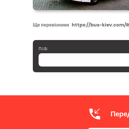
Ще перевізники
https://bus-kiev.com/
П.І.Б:
Пере