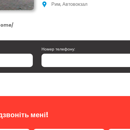
Рим, Автовокзал
Rome/
Номер телефону:
дзвоніть мені!