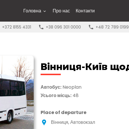
Головна
Про нас
Контакти
+372 8155 4331
+38 096 301 0000
+48 72 789 0199
Вінниця-Київ що
Автобус:
Neoplan
Усього місць:
48
Place of departure
Вінниця, Автовокзал