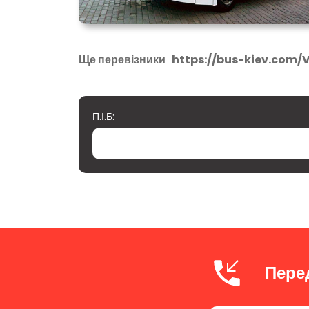
Ще перевізники
https://bus-kiev.com/V
П.І.Б:
Пере